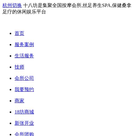
杭州切换
十八坊是集聚全国按摩会所,丝足养生SPA,保健桑拿
足疗的休闲娱乐平台
首页
服务案例
生活服务
技师
会所公司
我要预约
商家
18坊商城
新张开业
会所团购