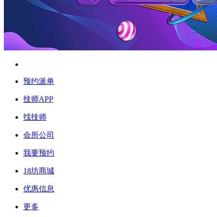
预约派单
技师APP
找技师
会所公司
我要预约
18坊商城
优惠信息
更多