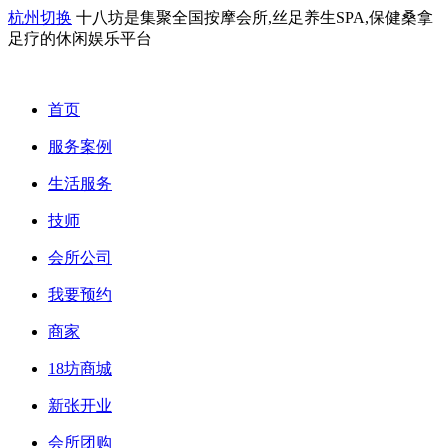
杭州切换
十八坊是集聚全国按摩会所,丝足养生SPA,保健桑拿
足疗的休闲娱乐平台
首页
服务案例
生活服务
技师
会所公司
我要预约
商家
18坊商城
新张开业
会所团购