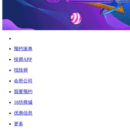
预约派单
技师APP
找技师
会所公司
我要预约
18坊商城
优惠信息
更多