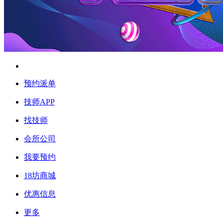
预约派单
技师APP
找技师
会所公司
我要预约
18坊商城
优惠信息
更多