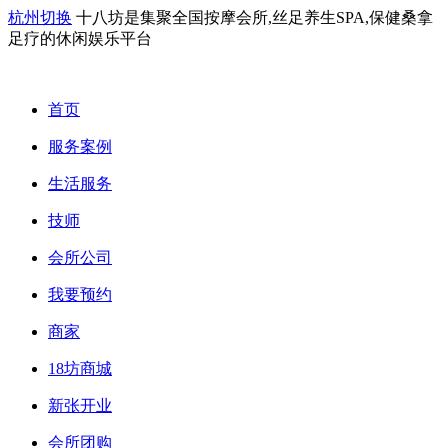
杭州切换
十八坊是集聚全国按摩会所,丝足养生SPA,保健桑拿
足疗的休闲娱乐平台
首页
服务案例
生活服务
技师
会所公司
我要预约
商家
18坊商城
新张开业
会所团购