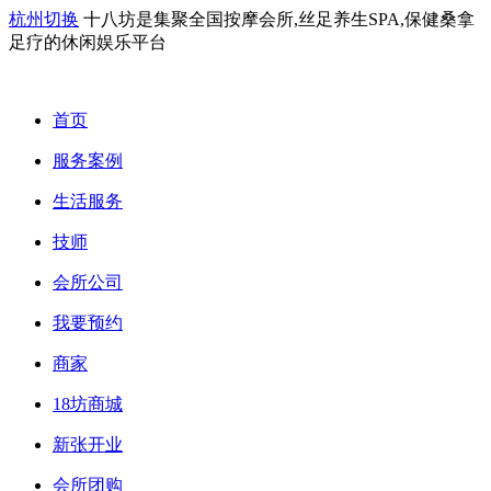
杭州切换
十八坊是集聚全国按摩会所,丝足养生SPA,保健桑拿
足疗的休闲娱乐平台
首页
服务案例
生活服务
技师
会所公司
我要预约
商家
18坊商城
新张开业
会所团购