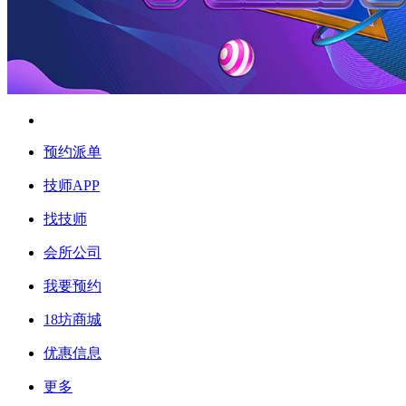
预约派单
技师APP
找技师
会所公司
我要预约
18坊商城
优惠信息
更多