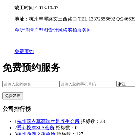
竣工时间 :2013-10-03
地址：杭州丰潭路文三西路口 TEL:13372556692 Q:246639
会所详情
户型图
设计风格
实拍服务间
免费预约
免费预约服务
公司排行榜
1
杭州薰衣草高端丝足养生会所
招标数：
33
2
爱都按摩SPA会所
招标数：
0
3
杭州西湖之夜会所
招标数：
127