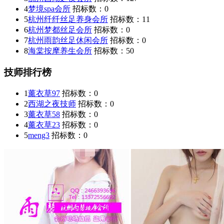
4
梦境spa会所
招标数：
0
5
杭州纤纤丝足养身会所
招标数：
11
6
杭州梦都丝足会所
招标数：
0
7
杭州雨韵丝足休闲会所
招标数：
0
8
海棠按摩养生会所
招标数：
50
技师排行榜
1
薰衣草97
招标数：
0
2
西湖之夜技师
招标数：
0
3
薰衣草58
招标数：
0
4
薰衣草23
招标数：
0
5
meng3
招标数：
0