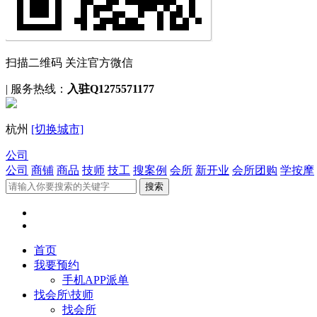
扫描二维码 关注官方微信
|
服务热线：
入驻Q1275571177
杭州
[切换城市]
公司
公司
商铺
商品
技师
技工
搜案例
会所
新开业
会所团购
学按摩
首页
我要预约
手机APP派单
找会所\技师
找会所