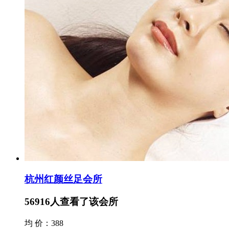
杭州红颜丝足会所
56916
人查看了该会所
均 价：388