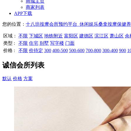
商城主页
商家列表
APP下载
您的位置：
十八坊按摩会所预约平台_休闲娱乐桑拿按摩保健养
区域：
不限
下城区
地铁附近
富阳区
建德区
滨江区
萧山区
余
类型 :
不限
住宅
别墅
写字楼
门面
价格 :
不限
价待定
300
400-500
500-600
700-800
300-400
900
1
诚信会所列表
默认
价格
方案