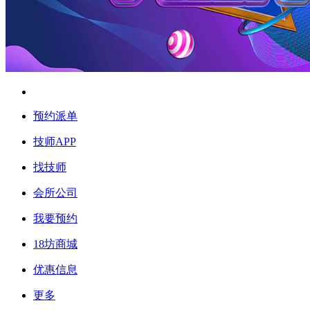
预约派单
技师APP
找技师
会所公司
我要预约
18坊商城
优惠信息
更多