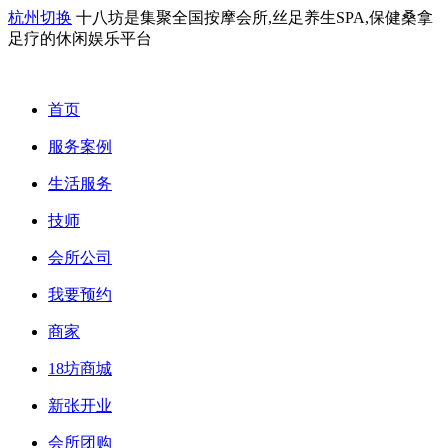
杭州切换
十八坊是集聚全国按摩会所,丝足养生SPA,保健桑拿
足疗的休闲娱乐平台
首页
服务案例
生活服务
技师
会所公司
我要预约
商家
18坊商城
新张开业
会所团购