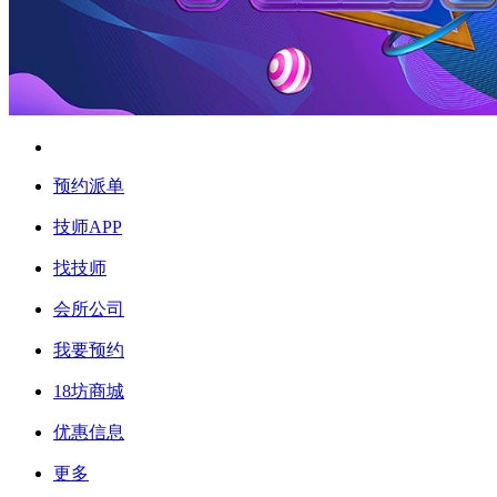
预约派单
技师APP
找技师
会所公司
我要预约
18坊商城
优惠信息
更多