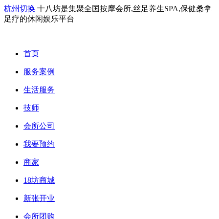
杭州切换
十八坊是集聚全国按摩会所,丝足养生SPA,保健桑拿
足疗的休闲娱乐平台
首页
服务案例
生活服务
技师
会所公司
我要预约
商家
18坊商城
新张开业
会所团购