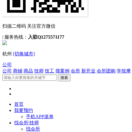
扫描二维码 关注官方微信
|
服务热线：
入驻Q1275571177
杭州
[切换城市]
公司
公司
商铺
商品
技师
技工
搜案例
会所
新开业
会所团购
学按摩
首页
我要预约
手机APP派单
找会所\技师
找会所