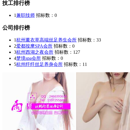
技工排行榜
1
兼职技师
招标数：
0
公司排行榜
1
杭州薰衣草高端丝足养生会所
招标数：
33
2
爱都按摩SPA会所
招标数：
0
3
杭州西湖之夜会所
招标数：
127
4
梦境spa会所
招标数：
0
5
杭州纤纤丝足养身会所
招标数：
11