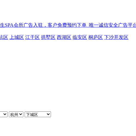
生SPA会所广告入驻，客户免费预约下单_唯一诚信安全广告平
杭区
上城区
江干区
拱墅区
西湖区
临安区
桐庐区
下沙开发区