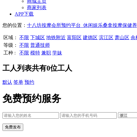
商城主页
商家列表
APP下载
您的位置：
十八坊按摩会所预约平台_休闲娱乐桑拿按摩保健养
区域：
不限
下城区
地铁附近
富阳区
建德区
滨江区
萧山区
余
等级：
不限
普通技师
工种 :
不限
模特
兼职
学妹
工人列表
共有
0
位工人
默认
签单
预约
免费预约服务