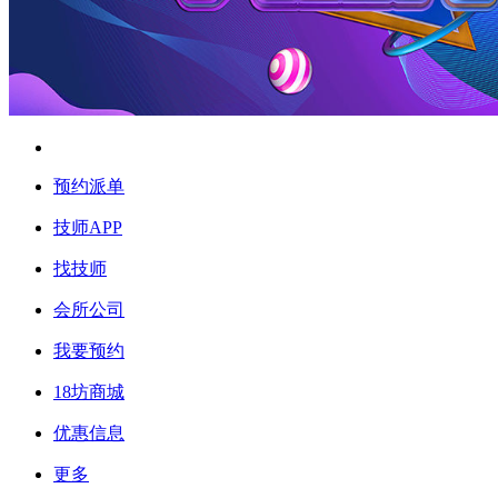
预约派单
技师APP
找技师
会所公司
我要预约
18坊商城
优惠信息
更多