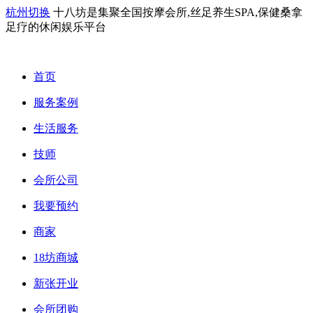
杭州切换
十八坊是集聚全国按摩会所,丝足养生SPA,保健桑拿
足疗的休闲娱乐平台
首页
服务案例
生活服务
技师
会所公司
我要预约
商家
18坊商城
新张开业
会所团购