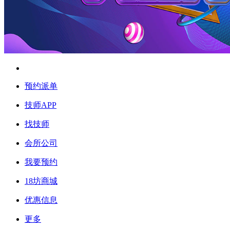
预约派单
技师APP
找技师
会所公司
我要预约
18坊商城
优惠信息
更多