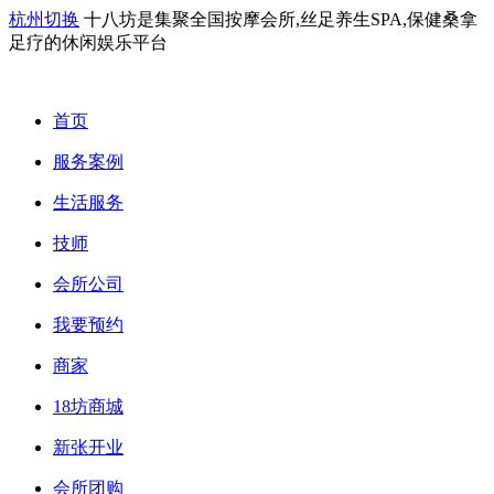
杭州切换
十八坊是集聚全国按摩会所,丝足养生SPA,保健桑拿
足疗的休闲娱乐平台
首页
服务案例
生活服务
技师
会所公司
我要预约
商家
18坊商城
新张开业
会所团购